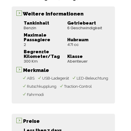
Weitere Informationen
Tankinhalt
Getriebeart
Benzin
6 Geschwindigkeit
Maximale
Passagiere
Hubraum
2
471 cc
Begrenzte
Kilometer/Tag
Klasse
300 Km
Abenteuer
Merkmale
ABS
USB-Ladegerät
LED-Beleuchtung
Rutschkupplung
Traction-Control
Fahrmodi
Preise
Less then 7 days